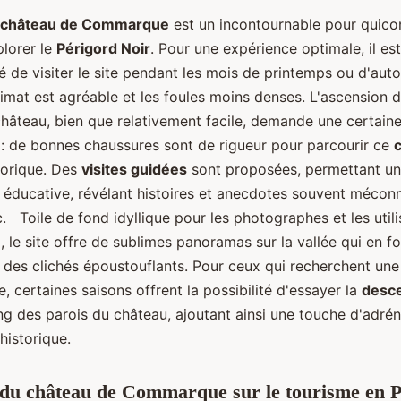
château de Commarque
est un incontournable pour quic
plorer le
Périgord Noir
. Pour une expérience optimale, il est
de visiter le site pendant les mois de printemps ou d'aut
limat est agréable et les foules moins denses. L'ascension d
hâteau, bien que relativement facile, demande une certain
 : de bonnes chaussures sont de rigueur pour parcourir ce
torique. Des
visites guidées
sont proposées, permettant u
 éducative, révélant histoires et anecdotes souvent mécon
. Toile de fond idyllique pour les photographes et les utili
m
, le site offre de sublimes panoramas sur la vallée qui en fo
r des clichés époustouflants. Pour ceux qui recherchent une
, certaines saisons offrent la possibilité d'essayer la
desc
ng des parois du château, ajoutant ainsi une touche d'adréna
historique.
du château de Commarque sur le tourisme en P