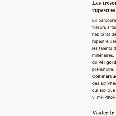
Les trésor
rupestres
En parcoura
trésors arti
habitants de
rupestre de
les talents 
millénaires
du
Périgord
préhistoire.
Commarqu
des activité
curieux que
v=mPIPlKoi
Visiter l