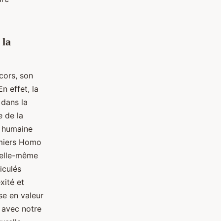
.
 la
cors, son
n effet, la
dans la
e de la
e humaine
remiers Homo
elle-même
iculés
xité et
se en valeur
e avec notre