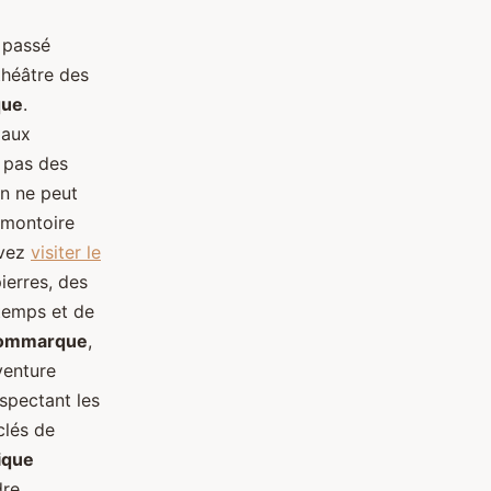
 passé
théâtre des
que
.
 aux
s pas des
on ne peut
romontoire
uvez
visiter le
pierres, des
temps et de
Commarque
,
venture
espectant les
clés de
ique
dre