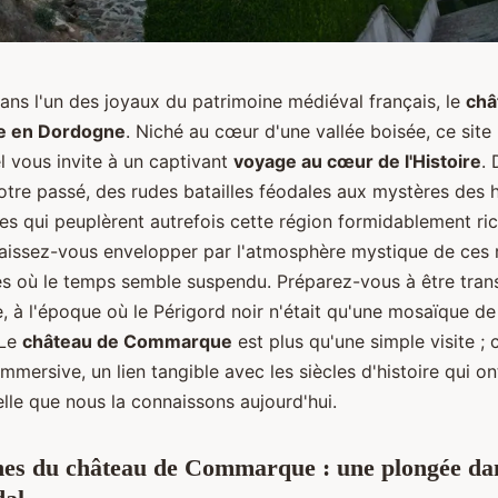
ans l'un des joyaux du patrimoine médiéval français, le
châ
 en Dordogne
. Niché au cœur d'une vallée boisée, ce site 
l vous invite à un captivant
voyage au cœur de l'Histoire
.
otre passé, des rudes batailles féodales aux mystères de
es qui peuplèrent autrefois cette région formidablement ri
Laissez-vous envelopper par l'atmosphère mystique de ces 
s où le temps semble suspendu. Préparez-vous à être tran
, à l'époque où le Périgord noir n'était qu'une mosaïque de
 Le
château de Commarque
est plus qu'une simple visite ; 
mmersive, un lien tangible avec les siècles d'histoire qui o
lle que nous la connaissons aujourd'hui.
nes du château de Commarque : une plongée dan