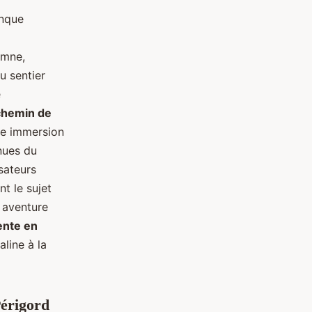
onque
omne,
u sentier
e
chemin de
ne immersion
nues du
sateurs
nt le sujet
 aventure
ente en
line à la
érigord