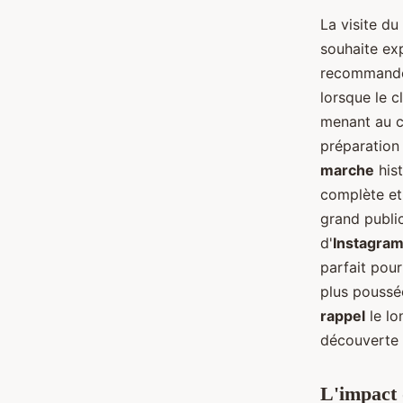
La visite du
souhaite ex
recommandé 
lorsque le c
menant au c
préparation
marche
his
complète et
grand public
d'
Instagra
parfait pou
plus poussée
rappel
le lo
découverte 
L'impact 