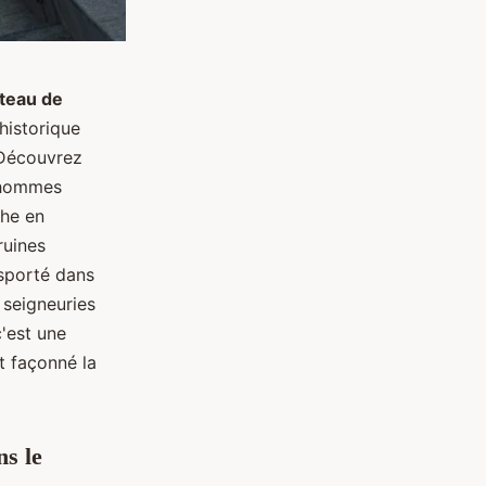
teau de
historique
 Découvrez
s hommes
che en
ruines
sporté dans
 seigneuries
c'est une
nt façonné la
s le