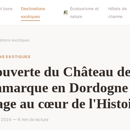
et bons
Destinations
Écotourisme et
Hôtels de
exotiques
nature
charme
ations exotiques
NS EXOTIQUES
uverte du Château d
marque en Dordogne 
ge au cœur de l'Histo
 2024 — 6 min de lecture