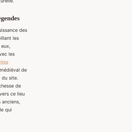
turelle.
égendes
uissance des
illant les
 eux,
vec les
ntes
 médiéval de
e
du site.
richesse de
vers ce lieu
 anciens,
le qui