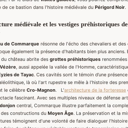
e de ce bastion dans l'histoire médiévale du
Périgord Noir
cture médiévale et les vestiges préhistoriques de
e
au de Commarque
résonne de l'écho des chevaliers et des 
voque également la présence d'habitants bien plus anciens. E
 du château abrite des
grottes préhistoriques
renommées 
a Vézère
, aussi appelée la vallée de l'Homme, caractéristiqu
Eyzies de Tayac
. Ces cavités sont le témoin d’une présenc
léolithique, là où l'art rupestre se mêle à l'histoire des p
nt le célèbre
Cro-Magnon
. L'
architecture de la forteresse
ctacle fascinant. Avec ses multiples niveaux de défense art
donjon
central, Commarque illustre parfaitement la comple
é des constructions du
Moyen Âge
. La préservation et la mi
tures témoignent d'une volonté de faire dialoguer l'histoir