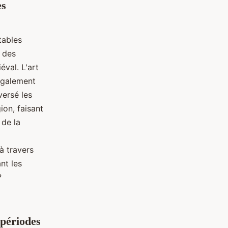
es
tables
e des
éval. L'art
également
versé les
ion, faisant
 de la
à travers
nt les
?
 périodes