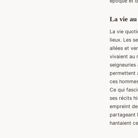
époque et de
La vie au
La vie quot
lieux. Les 
allées et v
vivaient au 
seigneuries
permettent 
ces hommes 
Ce qui fasc
ses récits h
empreint de
partageant 
hantaient ce