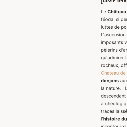
passé féo
Le
Château
féodal si de
luttes de po
L'ascension 
imposants ve
pèlerins d'a
qu'admirer l
rocheux, off
Chateau d
donjons
aux
la nature. 
descendant 
archéologiqu
traces laiss
l'
histoire d
incontournab