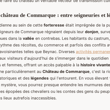
 faire du château un véritable vecteur de transmission cul
 château de Commarque : entre seigneuries et l
idienne au sein de cette
forteresse
était imprégnée de la p
seigneurs de Commarque régnaient depuis leur
donjon
, surve
enues dans la
vallée
en contrebas. Les habitants du castrum,
rythme des récoltes, du commerce et parfois des conflits a
 avoisinantes telles que Beynac. Diverses
activités permane
aux visiteurs d'aujourd'hui de s'immerger dans le quotidien
et femmes, offrant un accès palpable à la
histoire vivant
ine particulièrement au
Château de Commarque
, c'est la 
istoriques et des
légendes
qui l'entourent. En vous élevant 
 mystère, vous pourrez presque entendre les murmures des
les épopées des chevaliers ou les contes des gens du peup
s lieux autrefois inaccessibles.