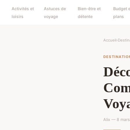
Activités et
Astuces de
Bien-être et
Budget 
loisirs
voyage
détente
plans
Accueil
›
Destin
DESTINATIO
Déco
Com
Voya
Alix — 8 mars