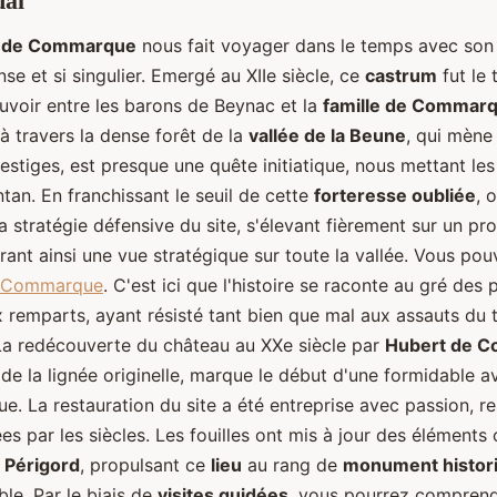
dal
 de Commarque
nous fait voyager dans le temps avec son
nse et si singulier. Emergé au XIIe siècle, ce
castrum
fut le 
uvoir entre les barons de Beynac et la
famille de Commar
à travers la dense forêt de la
vallée de la Beune
, qui mène
stiges, est presque une quête initiatique, nous mettant le
ntan. En franchissant le seuil de cette
forteresse oubliée
, 
a stratégie défensive du site, s'élevant fièrement sur un p
rant ainsi une vue stratégique sur toute la vallée. Vous po
e Commarque
. C'est ici que l'histoire se raconte au gré des 
 remparts, ayant résisté tant bien que mal aux assauts du 
La redécouverte du château au XXe siècle par
Hubert de 
de la lignée originelle, marque le début d'une formidable a
e. La restauration du site a été entreprise avec passion, r
ées par les siècles. Les fouilles ont mis à jour des éléments 
u Périgord
, propulsant ce
lieu
au rang de
monument histor
le. Par le biais de
visites guidées
, vous pourrez compren